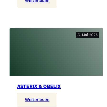
:
Weiterlesen
Glocken
Läuten
3. Mai 2025
ASTERIX & OBELIX
:
Weiterlesen
Asterix