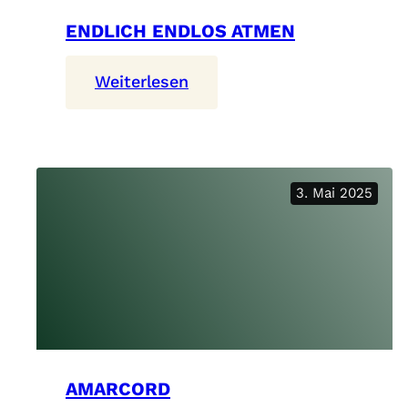
ENDLICH ENDLOS ATMEN
:
Weiterlesen
Endlich
Endlos
Atmen
3. Mai 2025
AMARCORD