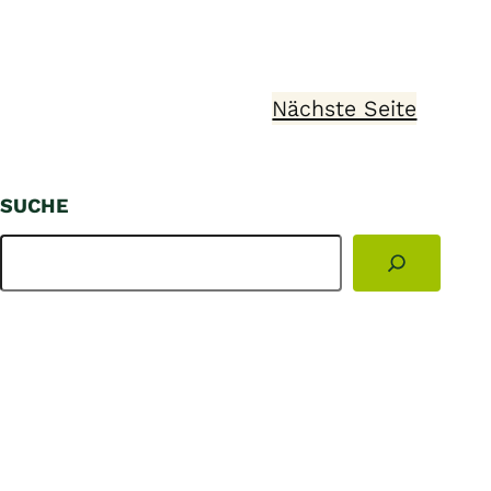
Nächste Seite
SUCHE
S
u
c
h
e