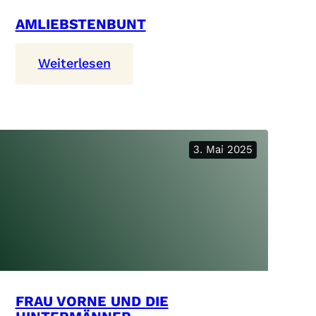
AMLIEBSTENBUNT
:
Weiterlesen
Amliebstenbunt
3. Mai 2025
FRAU VORNE UND DIE