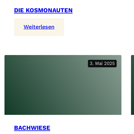
DIE KOSMONAUTEN
:
Weiterlesen
Die
Kosmonauten
3. Mai 2025
BACHWIESE