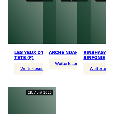
LES YEUX D’LA
ARCHE NOAH
KINSHASA
TETE (F)
SINFONIE
:
Weiterlesen
:
:
Weiterlesen
Weiterlesen
Arche
Les
Noah
Yeux
D’la
Tete
28. April 2025
(F)