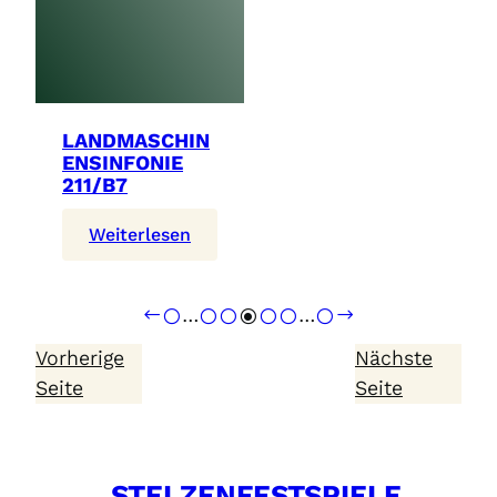
LANDMASCHIN
ENSINFONIE
211/B7
:
Weiterlesen
Landmaschinensinfonie
211/B7
…
…
Vorherige
Nächste
Seite
Seite
STELZENFESTSPIELE