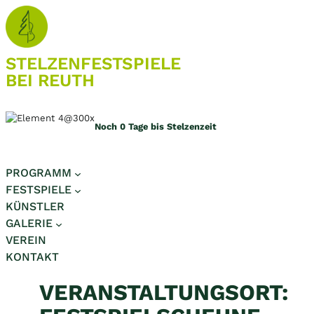
Zum
Inhalt
springen
STELZEN­FESTSPIELE
BEI REUTH
Noch
0
Tage bis Stelzenzeit
PROGRAMM
FESTSPIELE
KÜNSTLER
GALERIE
VEREIN
KONTAKT
VERANSTALTUNGSORT: