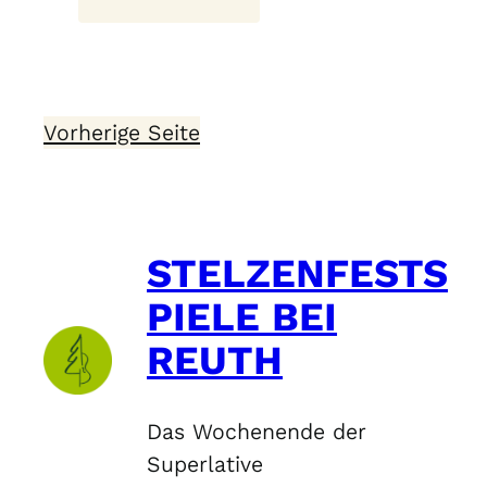
John
Roderick
MacDonald
Vorherige Seite
STELZENFESTS
PIELE BEI
REUTH
Das Wochenende der
Superlative