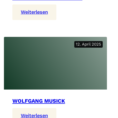
:
Weiterlesen
Prof.
Eberhard
Manske
12. April 2025
WOLFGANG MUSICK
:
Weiterlesen