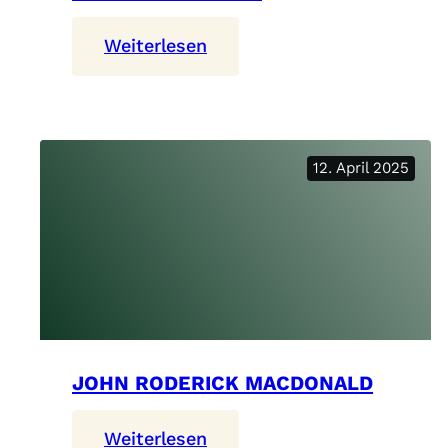
:
Weiterlesen
Adam
Markowski
12. April 2025
JOHN RODERICK MACDONALD
:
Weiterlesen