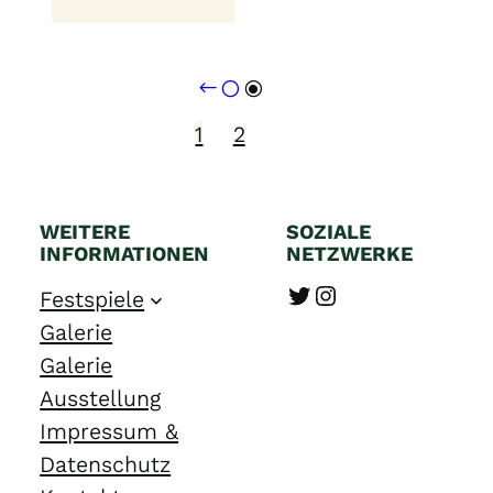
Wolfgang
Musick
1
2
WEITERE
SOZIALE
INFORMATIONEN
NETZWERKE
Twitter
Instagram
Festspiele
Galerie
Galerie
Ausstellung
Impressum &
Datenschutz